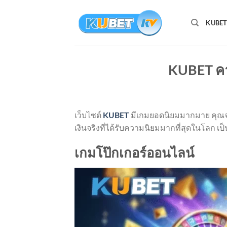
Skip
to
KUBE
content
KUBET คา
เว็บไซต์
KUBET
มีเกมยอดนิยมมากมาย คุณจะ
เงินจริงที่ได้รับความนิยมมากที่สุดในโลก เป
เกมโป๊กเกอร์ออนไลน์