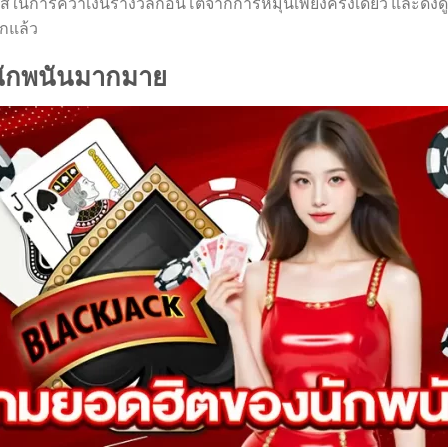
สในการคว้าเงินรางวัลก้อนโตจากการหมุนเพียงครั้งเดียว และดึงดู
กแล้ว
นักพนันมากมาย