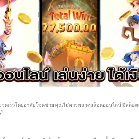
วดเร็วโดยอาศัยโชคช่วย คุณไม่ควรพลาดสล็อตออนไลน์ มีสล็อต
ส์