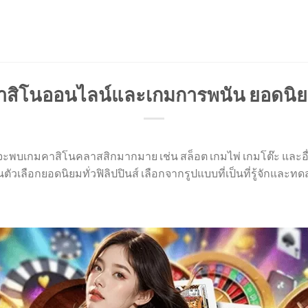
T
สิโนออนไลน์และเกมการพนัน ยอดนิย
พบเกมคาสิโนคลาสสิกมากมาย เช่น สล็อต เกมไพ่ เกมโต๊ะ และอื่
็นตัวเลือกยอดนิยมทั่วฟิลิปปินส์ เลือกจากรูปแบบที่เป็นที่รู้จักแ