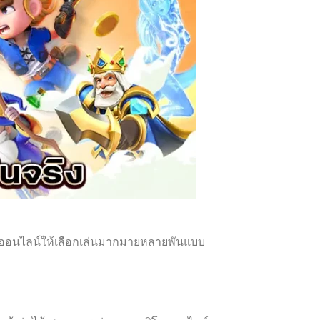
ออนไลน์ให้เลือกเล่นมากมายหลายพันแบบ