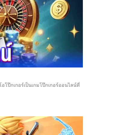
โอโป๊กเกอร์เป็นเกมโป๊กเกอร์ออนไลน์ที่