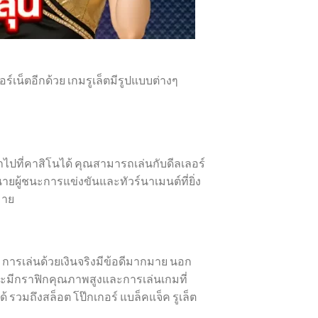
เน็ตอีกด้วย เกมรูเล็ตมีรูปแบบต่างๆ
ไปที่คาสิโนได้ คุณสามารถเล่นกับดีลเลอร์
ู้ชนะการแข่งขันและทัวร์นาเมนต์ที่ยิ่ง
มาย
 การเล่นด้วยเงินจริงมีข้อดีมากมาย นอก
กจะมีกราฟิกคุณภาพสูงและการเล่นเกมที่
วมถึงสล็อต โป๊กเกอร์ แบล็คแจ็ค รูเล็ต