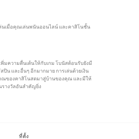
ล่นเมื่อคุณเล่นพนันออนไลน์ และคาสิโนชั้น
่มความตื่นเต้นให้กับเกม โบนัสต้อนรับยังมี
ีสปิน และอื่นๆ อีกมากมาย การเล่นด้วยเงิน
ญญาณของคาสิโนสดมาสู่บ้านของคุณ และมีให้
ินรางวัลอันสำคัญยิ่ง
ที่ตั้ง