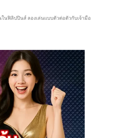
นฟิลิปปินส์ ลองเล่นแบบตัวต่อตัวกับเจ้ามือ